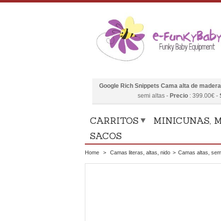
Google Rich Snippets
Cama alta de madera
semi altas
-
Precio
:
399.00
€
-
CARRITOS
MINICUNAS, M
SACOS
Home
>
Camas literas, altas, nido
>
Camas altas, semi