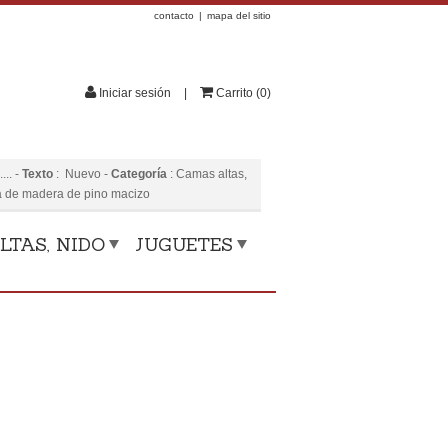
contacto
mapa del sitio
Iniciar sesión
Carrito
(
0
)
...
-
Texto
:
Nuevo
-
Categoría
:
Camas altas,
 de madera de pino macizo
LTAS, NIDO
JUGUETES