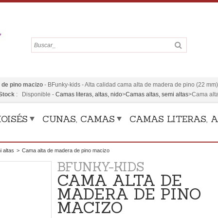
 de pino macizo
-
BFunky-kids
-
Alta calidad cama alta de madera de pino (22 mm).
Stock
:
Disponible
-
Camas literas, altas, nido
>
Camas altas, semi altas
>
Cama alta
OISÉS
CUNAS, CAMAS
CAMAS LITERAS, A
 altas
>
Cama alta de madera de pino macizo
BFUNKY-KIDS
CAMA ALTA DE
MADERA DE PINO
MACIZO