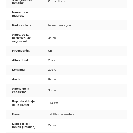
200 x 90 cm
tamaño:
Número de
1
lugares:
Pintura / laca:
basado en agua
Altura de la
barrera(s) de
35 cm
seguridad
Producción:
UE
Altura total:
209 cm
Longitud
207 cm
Ancho
99 cm
Ancho de la
36 cm
escalera:
Espacio debajo
114 cm
de la cama:
Base
Tablillas de madera
Espesor del
22 mm
tablón (listones):