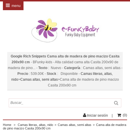
menu
Google Rich Snippets
Cama alta de madera de pino macizo Casita
200x90 cm
-
BFunky-kids
-
Alta calidad cama alta Casita 200x90 de
madera de pino...
-
Texto
:
Nuevo
-
Categoría
:
Camas altas, semi altas
-
Precio
:
539.00
€
-
Stock
:
Disponible
-
Camas literas, altas,
nido
>
Camas altas, semi altas
>
Cama alta de madera de pino macizo
Casita 200x90 cm
(
0
)
Iniciar sesión
Home
>
Camas literas, altas, nido
>
Camas altas, semi altas
>
Cama alta de madera
de pino macizo Casita 200x90 cm