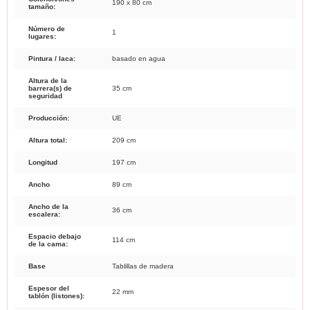
190 x 80 cm
tamaño:
Número de
1
lugares:
Pintura / laca:
basado en agua
Altura de la
barrera(s) de
35 cm
seguridad
Producción:
UE
Altura total:
209 cm
Longitud
197 cm
Ancho
89 cm
Ancho de la
36 cm
escalera:
Espacio debajo
114 cm
de la cama:
Base
Tablillas de madera
Espesor del
22 mm
tablón (listones):