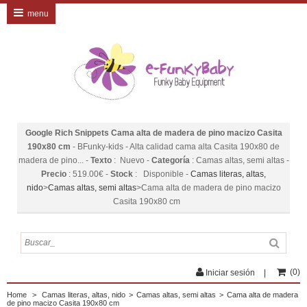
menu
Google Rich Snippets
Cama alta de madera de pino macizo Casita
190x80 cm
-
BFunky-kids
-
Alta calidad cama alta Casita 190x80 de
madera de pino...
-
Texto
:
Nuevo
-
Categoría
:
Camas altas, semi altas
-
Precio
:
519.00
€
-
Stock
:
Disponible
-
Camas literas, altas,
nido
>
Camas altas, semi altas
>
Cama alta de madera de pino macizo
Casita 190x80 cm
(
0
)
Iniciar sesión
Home
>
Camas literas, altas, nido
>
Camas altas, semi altas
>
Cama alta de madera
de pino macizo Casita 190x80 cm