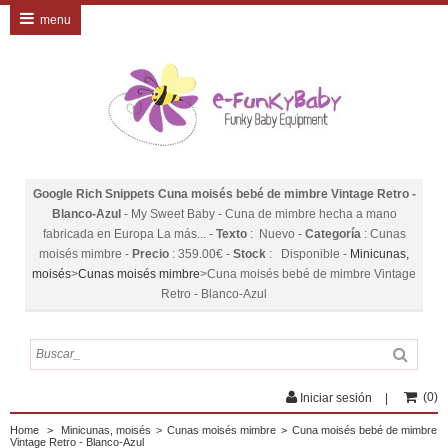
menu
Google Rich Snippets
Cuna moisés bebé de mimbre Vintage Retro -
Blanco-Azul
-
My Sweet Baby
-
Cuna de mimbre hecha a mano
fabricada en Europa La más...
-
Texto
:
Nuevo
-
Categoría
:
Cunas
moisés mimbre
-
Precio
:
359.00
€
-
Stock
:
Disponible
-
Minicunas,
moisés
>
Cunas moisés mimbre
>
Cuna moisés bebé de mimbre Vintage
Retro - Blanco-Azul
(
0
)
Iniciar sesión
Home
>
Minicunas, moisés
>
Cunas moisés mimbre
>
Cuna moisés bebé de mimbre
Vintage Retro - Blanco-Azul