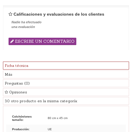
Calificaciones y evaluaciones de los clientes
Nadie ha efectuado
una evaluación
ESCRIBE UN COMENTARIO
Ficha técnica
Más
Preguntas
(0)
Opiniones
30 otro producto en la misma categoría:
Colchón/ones
80 cm x 45 cm
tamaño:
Producción:
UE