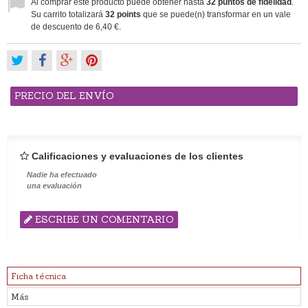
Al comprar este producto puede obtener hasta
32
puntos de fidelidad
.
Su carrito totalizará
32
points
que se puede(n) transformar en un vale
de descuento de
6,40 €
.
PRECIO DEL ENVÍO
Calificaciones y evaluaciones de los clientes
Nadie ha efectuado
una evaluación
ESCRIBE UN COMENTARIO
Ficha técnica
Más