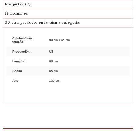
Preguntas
(0)
Opiniones
30 otro producto en la misma categoría:
Colchón/ones
80 cm x 45 cm
tamaño:
Producción:
UE
Longitud
98 cm
Ancho
65 cm
Alto
130 cm