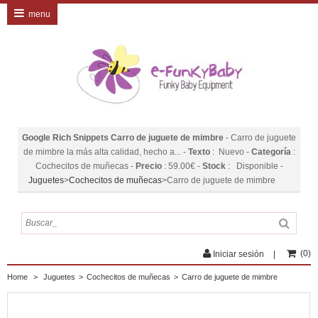
menu
Google Rich Snippets
Carro de juguete de mimbre
-
Carro de juguete
de mimbre la más alta calidad, hecho a...
-
Texto
:
Nuevo
-
Categoría
:
Cochecitos de muñecas
-
Precio
:
59.00
€
-
Stock
:
Disponible
-
Juguetes
>
Cochecitos de muñecas
>
Carro de juguete de mimbre
(
0
)
Iniciar sesión
Home
>
Juguetes
>
Cochecitos de muñecas
>
Carro de juguete de mimbre