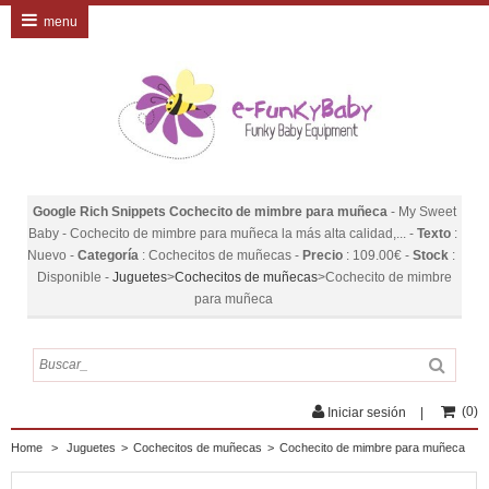
menu
Google Rich Snippets
Cochecito de mimbre para muñeca
-
My Sweet
Baby
-
Cochecito de mimbre para muñeca la más alta calidad,...
-
Texto
:
Nuevo
-
Categoría
:
Cochecitos de muñecas
-
Precio
:
109.00
€
-
Stock
:
Disponible
-
Juguetes
>
Cochecitos de muñecas
>
Cochecito de mimbre
para muñeca
(
0
)
Iniciar sesión
Home
>
Juguetes
>
Cochecitos de muñecas
>
Cochecito de mimbre para muñeca