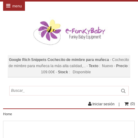
menu
Google Rich Snippets
Cochecito de mimbre para muñeca
-
Cochecito
de mimbre para muñeca la más alta calidad,...
-
Texto
:
Nuevo
-
Precio
:
109.00
€
-
Stock
:
Disponible
(
0
)
Iniciar sesión
Home