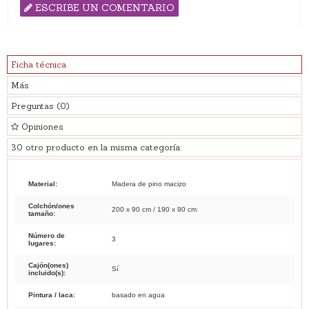
ESCRIBE UN COMENTARIO
Ficha técnica
Más
Preguntas
(0)
Opiniones
30 otro producto en la misma categoría:
Material:
Madera de pino macizo
Colchón/ones
200 x 90 cm / 190 x 90 cm
tamaño:
Número de
3
lugares:
Cajón(ones)
Sí
incluido(s):
Pintura / laca:
basado en agua