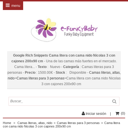
menu
Google Rich Snippets
Cama litera con cama nido Nicolas 3 con
cajones 200x90 cm
-
Una de las camas más fuertes en el mercado.
Cama litera...
-
Texto
:
Nuevo
-
Categoría
:
Camas literas para 3
personas
-
Precio
:
1500.00
€
-
Stock
:
Disponible
-
Camas literas, altas,
nido
>
Camas literas para 3 personas
>
Cama litera con cama nido Nicolas
3 con cajones 200x90 cm
(
0
)
Iniciar sesión
Home
>
Camas literas, altas, nido
>
Camas literas para 3 personas
>
Cama litera
con cama nido Nicolas 3 con cajones 200x90 cm