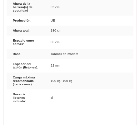
Altura de la
barrera(s) de
35 cm
seguridad
Producción:
UE
Altura total:
180 cm
Espacio entre
80 cm
camas:
Base
Tablillas de madera
Espesor del
22 mm
tablón (listones):
Carga máxima
recomendada
100 kg/ 190 kg
(cada cama):
Base de
listones
sí
incluida: