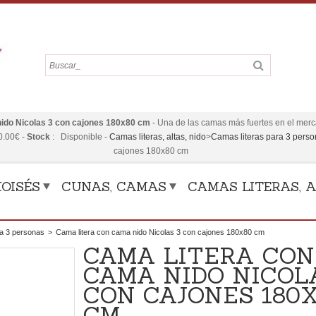
nido Nicolas 3 con cajones 180x80 cm
-
Una de las camas más fuertes en el merca
0.00
€
-
Stock
:
Disponible
-
Camas literas, altas, nido
>
Camas literas para 3 pers
cajones 180x80 cm
OISÉS
CUNAS, CAMAS
CAMAS LITERAS, A
ra 3 personas
>
Cama litera con cama nido Nicolas 3 con cajones 180x80 cm
CAMA LITERA CON
CAMA NIDO NICOL
CON CAJONES 180
CM