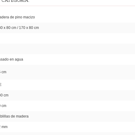
 CATEGORÍA:
adera de pino macizo
0 x 80 cm / 170 x 80 cm
asado en agua
5 cm
E
80 cm
0 cm
blillas de madera
2 mm