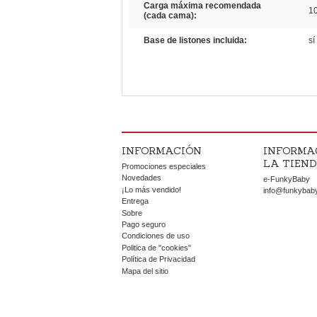
Carga máxima recomendada
10
(cada cama):
Base de listones incluida:
sí
INFORMACIÓN
INFORMA
LA TIEN
Promociones especiales
Novedades
e-FunkyBaby
¡Lo más vendido!
info@funkybab
Entrega
Sobre
Pago seguro
Condiciones de uso
Politica de "cookies"
Política de Privacidad
Mapa del sitio