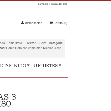
contacto
mapa del sitio
Iniciar sesión
Carrito
(
0
)
do. Cama litera...
-
Texto
:
Nuevo
-
Categoría
:
onas
>
Cama litera con cama nido Nicolas 3 con
LTAS, NIDO
JUGUETES
AS 3
X80