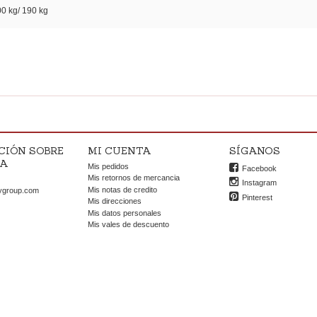
0 kg/ 190 kg
CIÓN SOBRE
MI CUENTA
SÍGANOS
DA
Mis pedidos
Facebook
OK
Mis retornos de mercancia
Instagram
Mis notas de credito
ygroup.com
Pinterest
Mis direcciones
Mis datos personales
Mis vales de descuento