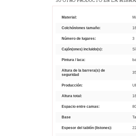
30 OTRO PRODUCTO EN LA MISMA
Material:
M
Colchón/ones tamaño:
18
Número de lugares:
3
Cajón(ones) incluido(s):
Sí
Pintura / laca:
b
Altura de la barrera(s) de
3
seguridad
Producción:
U
Altura total:
1
Espacio entre camas:
8
Base
Ta
Espesor del tablón (listones):
2