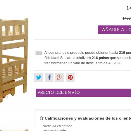
1
1490
AÑADIR AL 
Al comprar este producto puede obtener hasta
216
pun
fidelidad
. Su carrito totalizará
216
points
que se puede
transformar en un vale de descuento de
43,20 €
.
PRECIO DEL ENVÍO
Calificaciones y evaluaciones de los client
Nadie ha efectuado
una evaluación