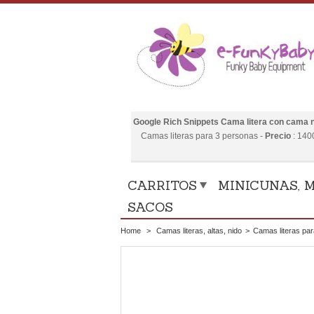
Google Rich Snippets
Cama litera con cama 
Camas literas para 3 personas
-
Precio
:
140
CARRITOS
MINICUNAS, M
SACOS
Home
>
Camas literas, altas, nido
>
Camas literas pa