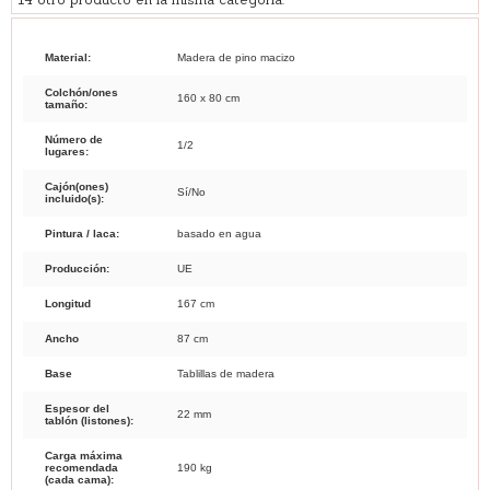
Material:
Madera de pino macizo
Colchón/ones
160 x 80 cm
tamaño:
Número de
1/2
lugares:
Cajón(ones)
Sí/No
incluido(s):
Pintura / laca:
basado en agua
Producción:
UE
Longitud
167 cm
Ancho
87 cm
Base
Tablillas de madera
Espesor del
22 mm
tablón (listones):
Carga máxima
recomendada
190 kg
(cada cama):