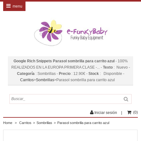
menu
Google Rich Snippets
Parasol sombrilla para carrito azul
-
100%
REALIZADOS EN LA EUROPA PRIMERA CLASE -...
-
Texto
:
Nuevo
-
Categoría
:
Sombrillas
-
Precio
:
12.90
€
-
Stock
:
Disponible
-
Carritos
>
Sombrillas
>
Parasol sombrilla para carrito azul
(
0
)
Iniciar sesión
Home
>
Carritos
>
Sombrillas
>
Parasol sombrilla para carrito azul