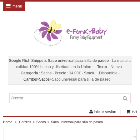
menu
Google Rich Snippets
Saco universal para silla de paseo
-
La más alta
calidad 100% hecho y diseñado en la Unión...
-
Texto
:
Nuevo
-
Categoría
:
Sacos
-
Precio
:
34.00
€
-
Stock
:
Disponible
-
Carritos
>
Sacos
>
Saco universal para silla de paseo
(
0
)
Iniciar sesión
Home
>
Carritos
>
Sacos
>
Saco universal para silla de paseo