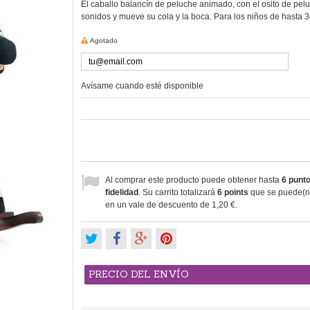
El caballo
balancín
de peluche
animado,
con el osito de
pelu
sonidos
y mueve
su cola
y la boca.
Para los niños
de hasta 
Agotado
Avísame cuando esté disponible
Al comprar este producto puede obtener hasta
6
punto
fidelidad
. Su carrito totalizará
6
points
que se puede(n)
en un vale de descuento de
1,20 €
.
PRECIO DEL ENVÍO