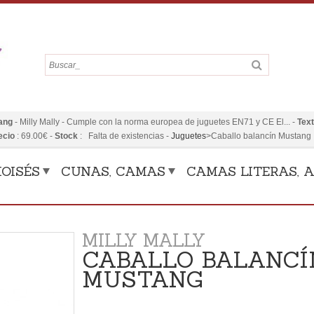
ang
-
Milly Mally
-
Cumple con la norma europea de juguetes EN71 y CE El...
-
Tex
ecio
:
69.00
€
-
Stock
: Falta de existencias
-
Juguetes
>
Caballo balancín Mustang
OISÉS
CUNAS, CAMAS
CAMAS LITERAS, A
MILLY MALLY
CABALLO BALANCÍ
MUSTANG