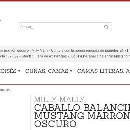
ng marrón oscuro
-
Milly Mally
-
Cumple con la norma europea de juguetes EN71 y
cio
:
69.00
€
-
Stock
: Falta de existencias
-
Juguetes
>
Caballo balancin Mustang 
OISÉS
CUNAS, CAMAS
CAMAS LITERAS, A
 oscuro
MILLY MALLY
CABALLO BALANCI
MUSTANG MARRÓ
OSCURO