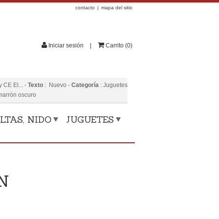
contacto
mapa del sitio
Iniciar sesión
Carrito
(
0
)
 CE El...
-
Texto
:
Nuevo
-
Categoría
:
Juguetes
marrón oscuro
LTAS, NIDO
JUGUETES
N
N