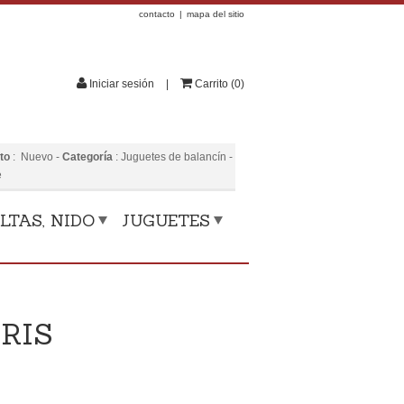
contacto
mapa del sitio
Iniciar sesión
Carrito
(
0
)
to
:
Nuevo
-
Categoría
:
Juguetes de balancín
-
e
LTAS, NIDO
JUGUETES
RIS