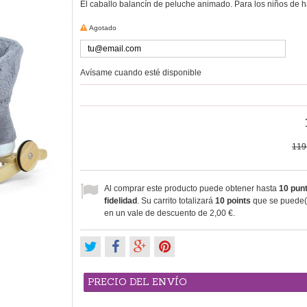
El caballo
balancín
de peluche
animado
.
Para los niños
de h
Agotado
Avísame cuando esté disponible
119
Al comprar este producto puede obtener hasta
10
punt
fidelidad
. Su carrito totalizará
10
points
que se puede(n
en un vale de descuento de
2,00 €
.
PRECIO DEL ENVÍO