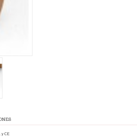
ONES
1 y CE