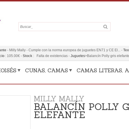
ante
-
Milly Mally
-
Cumple con la norma europea de juguetes EN71 y CE El...
-
Tex
cio
:
105.00
€
-
Stock
: Falta de existencias
-
Juguetes
>
Balancín Polly gris elefant
OISÉS
CUNAS, CAMAS
CAMAS LITERAS, A
MILLY MALLY
BALANCÍN POLLY G
ELEFANTE