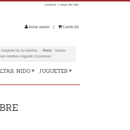
contacto
mapa del sitio
Iniciar sesión
Carrito
(
0
)
colgante De la máxima...
-
Texto
:
Nuevo
-
sés mimbre colgante Corazones
LTAS, NIDO
JUGUETES
BRE