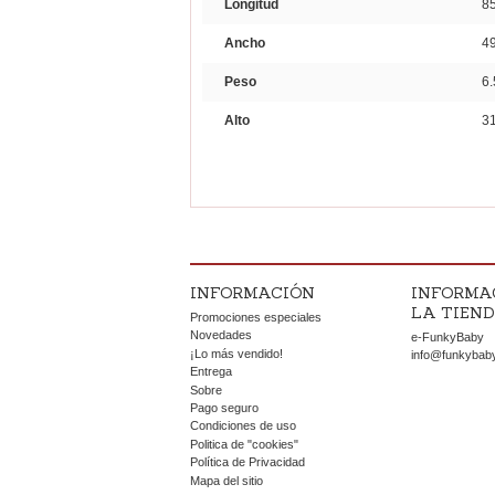
Longitud
8
Ancho
4
Peso
6.
Alto
3
INFORMACIÓN
INFORMA
LA TIEN
Promociones especiales
Novedades
e-FunkyBaby
¡Lo más vendido!
info@funkybab
Entrega
Sobre
Pago seguro
Condiciones de uso
Politica de "cookies"
Política de Privacidad
Mapa del sitio