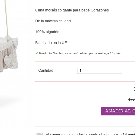
Cuna moisés colgante para bebé Corazones
De la máxima calidad
100% algodón
Fabricado en la UE
Producto "hecho por orden", el tiempo de entrega 14 días
Cantidad
179
AÑADIR AL 
Al comprar este producto puede obtener hasta
14
punt