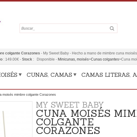
re colgante Corazones
-
My Sweet Baby
-
Hecho a mano de mimbre cuna moisés 
io
:
149.00
€
-
Stock
:
Disponible
-
Minicunas, moisés
>
Cunas colgantes
>
Cuna moi
OISÉS
CUNAS, CAMAS
CAMAS LITERAS, A
a moisés mimbre colgante Corazones
MY SWEET BABY
CUNA MOISÉS MIM
COLGANTE
CORAZONES