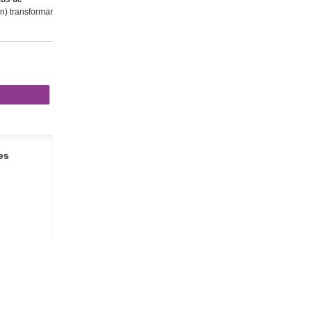
) transformar
es