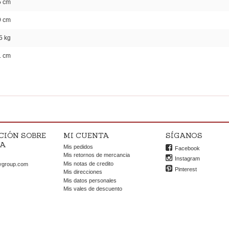
5 cm
9 cm
5 kg
1 cm
CIÓN SOBRE
MI CUENTA
SÍGANOS
DA
Mis pedidos
Facebook
OK
Mis retornos de mercancia
Instagram
Mis notas de credito
ygroup.com
Pinterest
Mis direcciones
Mis datos personales
Mis vales de descuento