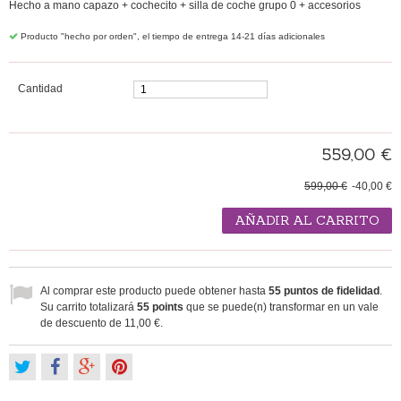
Hecho a mano
capazo
+
cochecito
+
silla
de coche
grupo 0
+
accesorios
Producto "hecho por orden", el tiempo de entrega 14-21 días adicionales
Cantidad
559,00 €
599,00 €
-40,00 €
AÑADIR AL CARRITO
Al comprar este producto puede obtener hasta
55
puntos de fidelidad
.
Su carrito totalizará
55
points
que se puede(n) transformar en un vale
de descuento de
11,00 €
.