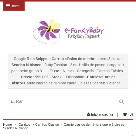
menu
Google Rich Snippets
Carrito clásico de mimbre cuero 3 piezas
Scarlett N blanco
-
Baby Fashion
-
3 en 1: silla de paseo + capazo +
portabebe grupo 0+...
-
Texto
:
Nuevo
-
Categoría
:
Carritos Clásico
-
Precio
:
559.00
€
-
Stock
:
Disponible
-
Carritos
>
Carritos
Clásico
>
Carrito clásico de mimbre cuero 3 piezas Scarlett N blanco
(
0
)
Iniciar sesión
Home
>
Carritos
>
Carritos Clásico
>
Carrito clásico de mimbre cuero 3 piezas
Scarlett N blanco