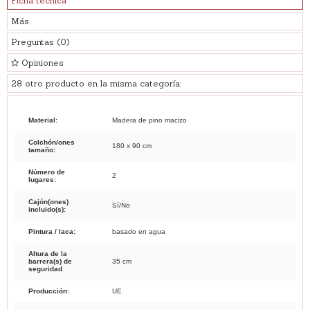
Ficha técnica
Más
Preguntas
(0)
Opiniones
28 otro producto en la misma categoría:
Material:
Madera de pino macizo
Colchón/ones
180 x 90 cm
tamaño:
Número de
2
lugares:
Cajón(ones)
Sí/No
incluido(s):
Pintura / laca:
basado en agua
Altura de la
barrera(s) de
35 cm
seguridad
Producción:
UE