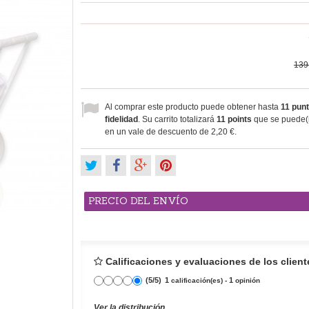
139
Al comprar este producto puede obtener hasta
11
punt
fidelidad
. Su carrito totalizará
11
points
que se puede(n
en un vale de descuento de
2,20 €
.
PRECIO DEL ENVÍO
Calificaciones y evaluaciones de los client
(
5
/
5
)
1
1
calificación(es) -
opinión
Ver la distribución