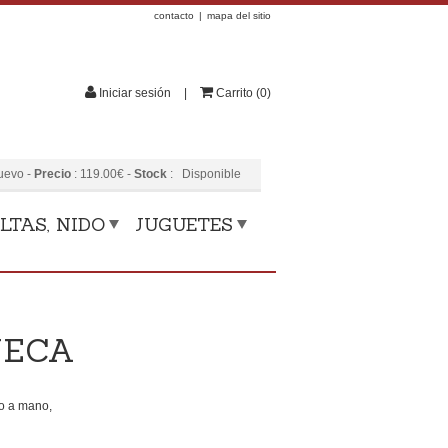
contacto
mapa del sitio
Iniciar sesión
Carrito
(
0
)
uevo
-
Precio
:
119.00
€
-
Stock
:
Disponible
LTAS, NIDO
JUGUETES
ÑECA
o a mano,