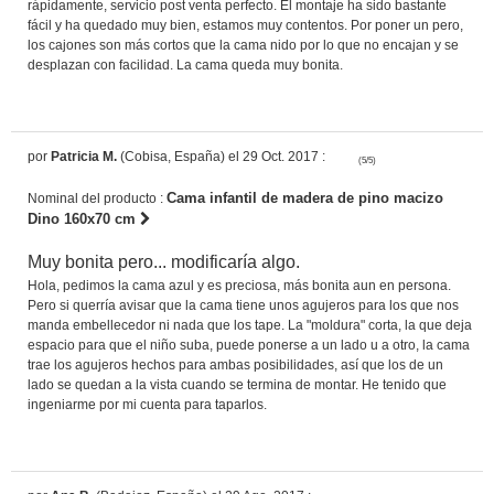
rápidamente, servicio post venta perfecto. El montaje ha sido bastante
fácil y ha quedado muy bien, estamos muy contentos. Por poner un pero,
los cajones son más cortos que la cama nido por lo que no encajan y se
desplazan con facilidad. La cama queda muy bonita.
por
Patricia M.
(Cobisa, España) el 29 Oct. 2017 :
(5/5)
Cama infantil de madera de pino macizo
Nominal del producto :
Dino 160x70 cm
Muy bonita pero... modificaría algo.
Hola, pedimos la cama azul y es preciosa, más bonita aun en persona.
Pero si querría avisar que la cama tiene unos agujeros para los que nos
manda embellecedor ni nada que los tape. La "moldura" corta, la que deja
espacio para que el niño suba, puede ponerse a un lado u a otro, la cama
trae los agujeros hechos para ambas posibilidades, así que los de un
lado se quedan a la vista cuando se termina de montar. He tenido que
ingeniarme por mi cuenta para taparlos.