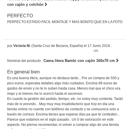
con cajón y colchón
PERFECTO
PERFECTO ESTADO FACIL MONTAJE Y MAS BONITO QUE EN LA FOTO
por
Victoria M.
(Santa Cruz de Bezana, España) el 17 Junio 2018 :
(3/5)
Cama litera Bambi con cajón 160x70 cm
Nominal del producto :
En general bien
Es una buena litera, aunque no destaca tanto... Por un compra de 500 y
pico euros, esperaba detalles algo más cuidados. Encima 89 euros de
gastos de envío y no te lo suben hasta casa. Menos mal que el chico era
majo y al menos me lo acercó hasta el ascensor.
En cuanto la gestión del pedido, tiempo, etc. no estoy muy contenta. Tardó
más de lo previsto... Muy muy muy insatisfactorio que hoy en día una
tienda online no cuente con teléfono de contacto y se comuunica solo a
través de correos. Encima tienes que esperar días pa que te contesten...
Parece que estamos en el siglo pasado.. Un 0 de valoración en este
aspecto. No pienso recomendar, ni volver a comprar algo de una tienda