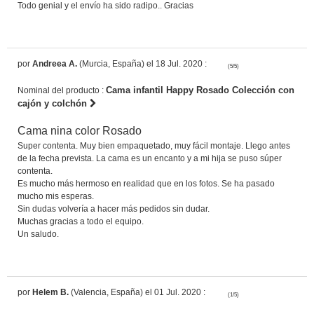
Todo genial y el envío ha sido radipo.. Gracias
por
Andreea A.
(Murcia, España) el 18 Jul. 2020 :
(5/5)
Cama infantil Happy Rosado Colección con
Nominal del producto :
cajón y colchón
Cama nina color Rosado
Super contenta. Muy bien empaquetado, muy fácil montaje. Llego antes
de la fecha prevista. La cama es un encanto y a mi hija se puso súper
contenta.
Es mucho más hermoso en realidad que en los fotos. Se ha pasado
mucho mis esperas.
Sin dudas volvería a hacer más pedidos sin dudar.
Muchas gracias a todo el equipo.
Un saludo.
por
Helem B.
(Valencia, España) el 01 Jul. 2020 :
(1/5)