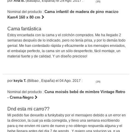
por
Ana B.
(Badajoz, España) el 29 Ago. 2017 :
(3/5)
Cama infantil de madera de pino macizo
Nominal del producto :
Kam4 160 x 80 cm
Cama fantástica
Estoy encantada con la cama y el colchón comprados. Me ha llegado 2
semanas después de lo indicado, pero no tenía prisa, y por lo demás todo
genial. Me han contestado rápida y eficazmente a los mensajes enviados,
el embalaje perfecto, la cama sin un sólo desperfecto, fácil montaje, un
material fuerte y de calidad. Y un diseño precioso!
por
keyla T.
(Bilbao , España) el 04 Ago. 2017 :
(2/5)
Cuna moisés bebé de mimbre Vintage Retro
Nominal del producto :
- Crema-Negro
Dnd esta mi carro??
Mi pedido fue devuelto a funkybaby por el mensajero debido a un error en
la direccion, la cual ya esta corregida, y llevo una semana escribiendo
para q me envien mi carro de nuevo y no obtengo respuesta alguna y el
bebe llegara antes del dia 7 de agosto.. Y quiero una solucion ya, q ya