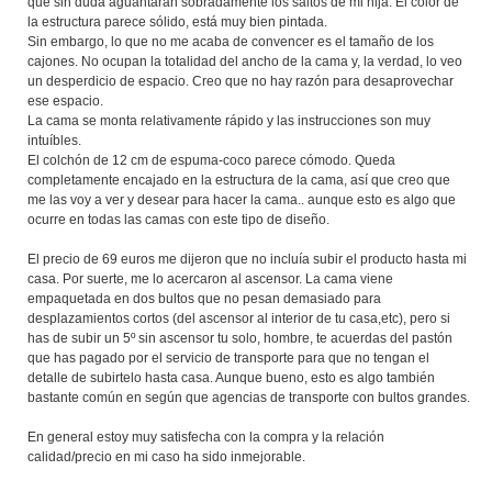
que sin duda aguantarán sobradamente los saltos de mi hija. El color de
la estructura parece sólido, está muy bien pintada.
Sin embargo, lo que no me acaba de convencer es el tamaño de los
cajones. No ocupan la totalidad del ancho de la cama y, la verdad, lo veo
un desperdicio de espacio. Creo que no hay razón para desaprovechar
ese espacio.
La cama se monta relativamente rápido y las instrucciones son muy
intuíbles.
El colchón de 12 cm de espuma-coco parece cómodo. Queda
completamente encajado en la estructura de la cama, así que creo que
me las voy a ver y desear para hacer la cama.. aunque esto es algo que
ocurre en todas las camas con este tipo de diseño.
El precio de 69 euros me dijeron que no incluía subir el producto hasta mi
casa. Por suerte, me lo acercaron al ascensor. La cama viene
empaquetada en dos bultos que no pesan demasiado para
desplazamientos cortos (del ascensor al interior de tu casa,etc), pero si
has de subir un 5º sin ascensor tu solo, hombre, te acuerdas del pastón
que has pagado por el servicio de transporte para que no tengan el
detalle de subirtelo hasta casa. Aunque bueno, esto es algo también
bastante común en según que agencias de transporte con bultos grandes.
En general estoy muy satisfecha con la compra y la relación
calidad/precio en mi caso ha sido inmejorable.