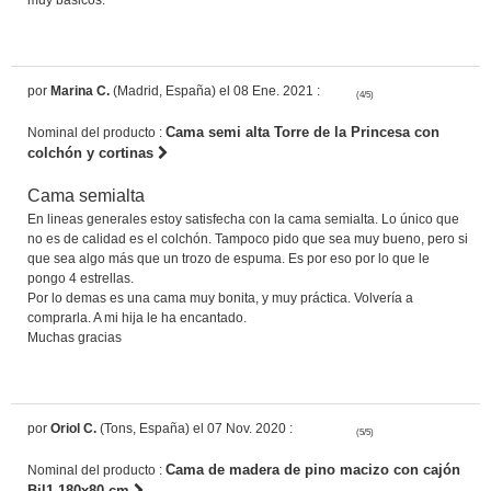
por
Marina C.
(Madrid, España) el 08 Ene. 2021 :
(4/5)
Cama semi alta Torre de la Princesa con
Nominal del producto :
colchón y cortinas
Cama semialta
En lineas generales estoy satisfecha con la cama semialta. Lo único que
no es de calidad es el colchón. Tampoco pido que sea muy bueno, pero si
que sea algo más que un trozo de espuma. Es por eso por lo que le
pongo 4 estrellas.
Por lo demas es una cama muy bonita, y muy práctica. Volvería a
comprarla. A mi hija le ha encantado.
Muchas gracias
por
Oriol C.
(Tons, España) el 07 Nov. 2020 :
(5/5)
Cama de madera de pino macizo con cajón
Nominal del producto :
Bil1 180x80 cm