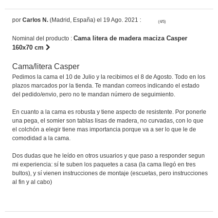
por
Carlos N.
(Madrid, España) el 19 Ago. 2021 :
(4/5)
Cama litera de madera maciza Casper
Nominal del producto :
160x70 cm
Cama/litera Casper
Pedimos la cama el 10 de Julio y la recibimos el 8 de Agosto. Todo en los
plazos marcados por la tienda. Te mandan correos indicando el estado
del pedido/envio, pero no te mandan número de seguimiento.
En cuanto a la cama es robusta y tiene aspecto de resistente. Por ponerle
una pega, el somier son tablas lisas de madera, no curvadas, con lo que
el colchón a elegir tiene mas importancia porque va a ser lo que le de
comodidad a la cama.
Dos dudas que he leído en otros usuarios y que paso a responder segun
mi experiencia: sí te suben los paquetes a casa (la cama llegó en tres
bultos), y sí vienen instrucciones de montaje (escuetas, pero instrucciones
al fin y al cabo)