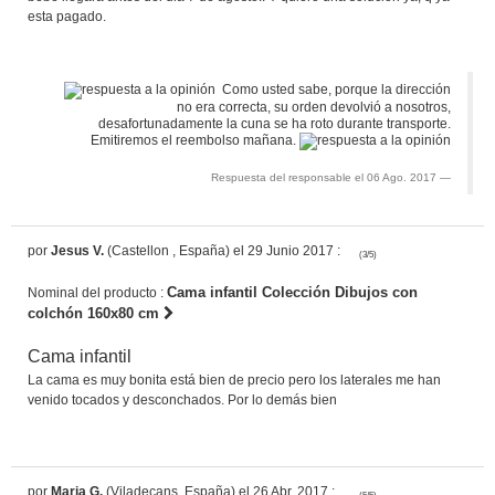
esta pagado.
Como usted sabe, porque la dirección
no era correcta, su orden devolvió a nosotros,
desafortunadamente la cuna se ha roto durante transporte.
Emitiremos el reembolso mañana.
Respuesta del responsable el 06 Ago. 2017
por
Jesus V.
(Castellon , España) el 29 Junio 2017 :
(3/5)
Cama infantil Colección Dibujos con
Nominal del producto :
colchón 160x80 cm
Cama infantil
La cama es muy bonita está bien de precio pero los laterales me han
venido tocados y desconchados. Por lo demás bien
por
Maria G.
(Viladecans, España) el 26 Abr. 2017 :
(5/5)