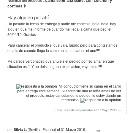
Cama semi alta Ballet con colchón y
Nominal del producto :
cortinas
Hay alguien por ahí....
Ha pasado la fecha de entrega y nadie me contesta, hola, hola, hay
alguien que me informe de cuando me llega la cama que pedí el
30/04/19. Gracias
Para cancelar el producto si que vais, rápido pero para contestar los
emails de cuando llega la cama no contestamos ni uno!!!!
Me parece vergonzoso que anuléis el pedido por reclamar en que
situación está. Y no deis ninguna explicación, vaya timo!!!!!
Mi conductor tiene su cama en el carro
para entrega esta semana. Si escribiste una reseña antes de ver
el producto, estoy cancelando tu pedido, te estoy dando un
reembolso.
Respuesta del responsable el 27 Mayo 2019
por
Silvia L.
(Sevilla , España) el 31 Marzo 2019 :
(5/5)