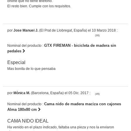
online que no tiene teléfono.
El resto bien. Cumple con los requisitos.
por
Jose Manuei J.
(El Prat de Llobregat, España) el 10 Marzo 2018 :
(5/5)
GTX FIREMAN - bicicleta de madera sin
Nominal del producto :
pedales
Especial
Mas bonita de lo que pensaba
por
Mònica M.
(Barcelona, España) el 05 Dic. 2017 :
(4/5)
Cama nido de madera maciza con cajones
Nominal del producto :
Alma 180x80 cm
CAMA NIDO IDEAL
Ha venido en el plazo indicado, faltaba una pieza y nos la enviaron